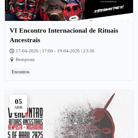
VI Encontro Internacional de Rituais
Ancestrais
17-04-2026 | 17:00 - 19-04-2026 | 23:30
Bemposta
Encontros
05
ABR