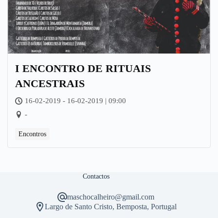
I ENCONTRO DE RITUAIS
ANCESTRAIS
16-02-2019 - 16-02-2019 | 09:00
-
Encontros
Contactos
maschocalheiro@gmail.com
Largo de Santo Cristo, Bemposta, Portugal