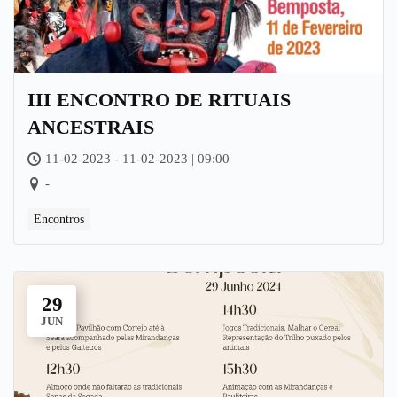
III ENCONTRO DE RITUAIS
ANCESTRAIS
11-02-2023 - 11-02-2023 | 09:00
-
Encontros
29
JUN