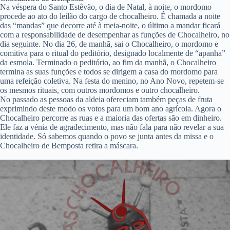
Na véspera do Santo Estêvão, o dia de Natal, à noite, o mordomo
procede ao ato do leilão do cargo de chocalheiro. É chamada a noite
das “mandas” que decorre até à meia-noite, o último a mandar ficará
com a responsabilidade de desempenhar as funções de Chocalheiro, no
dia seguinte. No dia 26, de manhã, sai o Chocalheiro, o mordomo e
comitiva para o ritual do peditório, designado localmente de “apanha”
da esmola. Terminado o peditório, ao fim da manhã, o Chocalheiro
termina as suas funções e todos se dirigem a casa do mordomo para
uma refeição coletiva. Na festa do menino, no Ano Novo, repetem-se
os mesmos rituais, com outros mordomos e outro chocalheiro.
No passado as pessoas da aldeia ofereciam também peças de fruta
exprimindo deste modo os votos para um bom ano agrícola. Agora o
Chocalheiro percorre as ruas e a maioria das ofertas são em dinheiro.
Ele faz a vénia de agradecimento, mas não fala para não revelar a sua
identidade. Só sabemos quando o povo se junta antes da missa e o
Chocalheiro de Bemposta retira a máscara.